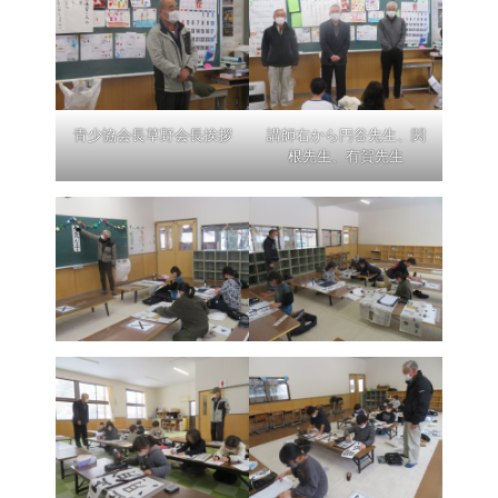
青少協会長草野会長挨拶
講師右から円谷先生、関
根先生、有賀先生