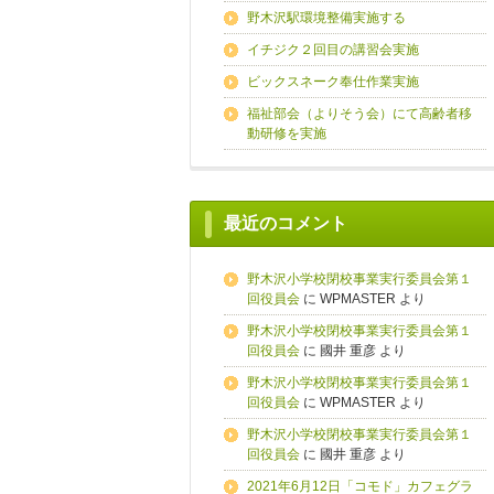
野木沢駅環境整備実施する
イチジク２回目の講習会実施
ビックスネーク奉仕作業実施
福祉部会（よりそう会）にて高齢者移
動研修を実施
最近のコメント
野木沢小学校閉校事業実行委員会第１
回役員会
に
WPMASTER
より
野木沢小学校閉校事業実行委員会第１
回役員会
に
國井 重彦
より
野木沢小学校閉校事業実行委員会第１
回役員会
に
WPMASTER
より
野木沢小学校閉校事業実行委員会第１
回役員会
に
國井 重彦
より
2021年6月12日「コモド」カフェグラ