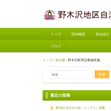
トップ
団体概要
部会紹介
ブログ
トップ
›
未分類
›
野木沢駅周辺整備実施
最近の投稿
第5回のぎさわの会（ミニデイ）実施