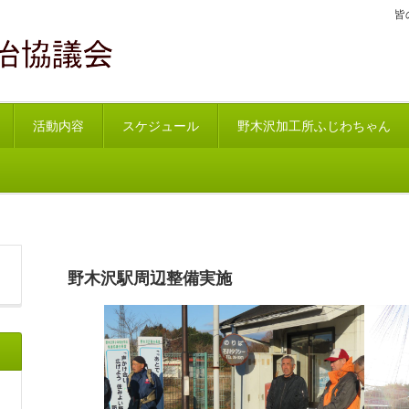
皆
活動内容
スケジュール
野木沢加工所ふじわちゃん
野木沢駅周辺整備実施