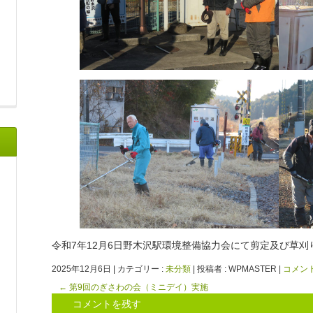
令和7年12月6日野木沢駅環境整備協力会にて剪定及び草刈
2025年12月6日
|
カテゴリー :
未分類
|
投稿者 : WPMASTER
|
コメン
←
第9回のぎさわの会（ミニデイ）実施
コメントを残す