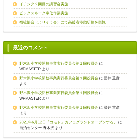
イチジク２回目の講習会実施
ビックスネーク奉仕作業実施
福祉部会（よりそう会）にて高齢者移動研修を実施
最近のコメント
野木沢小学校閉校事業実行委員会第１回役員会
に
WPMASTER
より
野木沢小学校閉校事業実行委員会第１回役員会
に
國井 重彦
より
野木沢小学校閉校事業実行委員会第１回役員会
に
WPMASTER
より
野木沢小学校閉校事業実行委員会第１回役員会
に
國井 重彦
より
2021年6月12日「コモド」カフェグランドオープンする。
に
自治センター 野木沢
より