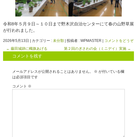
令和8年５月９日～１０日まで野木沢自治センターにて春の山野草展
が行われました。
2026年5月13日
|
カテゴリー :
未分類
|
投稿者 : WPMASTER
|
コメントをどうぞ
←
藤田城跡に幟旗あげる
第２回のぎさわの会（ミニデイ）実施
→
コメントを残す
メールアドレスが公開されることはありません。
※
が付いている欄
は必須項目です
コメント
※